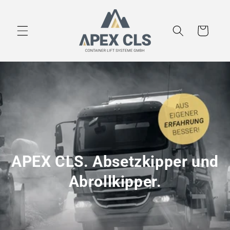
Direkt
zum
Inhalt
Warenkorb
APEX CLS. Absetzkipper und
Abrollkipper.